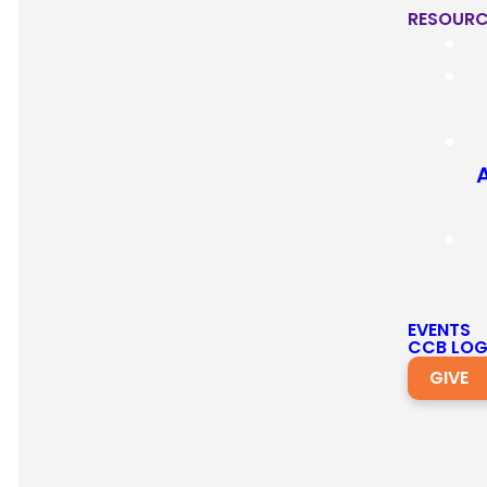
todas las
RESOURC
etapas de la
vida. Aquí hay
información
sobre nuestros
programas
actuales.
¡Esperamos que
te unas a
nosotros!
EVENTS
CCB LOG
GIVE
Educación Cristiana:
El Ministerio de
Habla Hispana de RPC tiene una Clase
de Educación Cristiana a las 9:30 a.m.