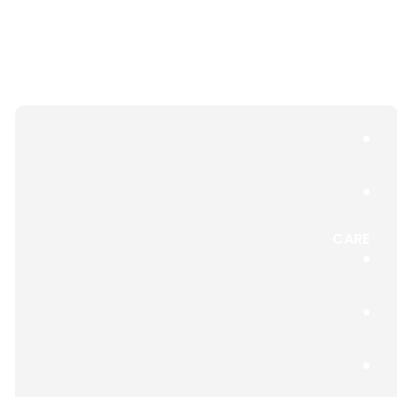
¡Bienvenidos a
Redeemer! El
CARE
Ministerio de
Habla Hispana
en RPC es un
grupo creciente
de familias e
individuos en